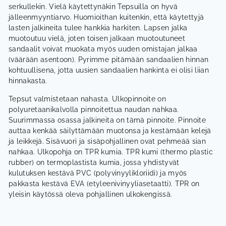
serkullekin. Vielä käytettynäkin Tepsuilla on hyvä
jälleenmyyntiarvo. Huomioithan kuitenkin, että käytettyjä
lasten jalkineita tulee hankkia harkiten. Lapsen jalka
muotoutuu vielä, joten toisen jalkaan muotoutuneet
sandaalit voivat muokata myös uuden omistajan jalkaa
(väärään asentoon). Pyrimme pitämään sandaalien hinnan
kohtuullisena, jotta uusien sandaalien hankinta ei olisi liian
hinnakasta.
Tepsut valmistetaan nahasta. Ulkopinnoite on
polyuretaanikalvolla pinnoitettua naudan nahkaa.
Suurimmassa osassa jalkineita on tämä pinnoite. Pinnoite
auttaa kenkää säilyttämään muotonsa ja kestämään kelejä
ja leikkejä. Sisävuori ja sisäpohjallinen ovat pehmeää sian
nahkaa. Ulkopohja on TPR kumia. TPR kumi (thermo plastic
rubber) on termoplastista kumia, jossa yhdistyvät
kulutuksen kestävä PVC (polyvinyylikloriidi) ja myös
pakkasta kestävä EVA (etyleenivinyyliasetaatti). TPR on
yleisin käytössä oleva pohjallinen ulkokengissä.