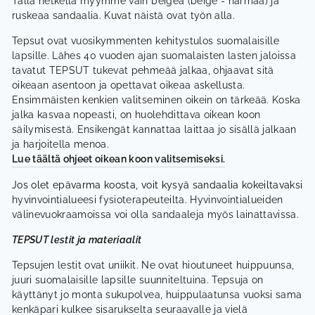
Tällä hetkellä myymme vain beigeä (beige - harmaa) ja
ruskeaa sandaalia. Kuvat näistä ovat työn alla.
Tepsut ovat vuosikymmenten kehitystulos suomalaisille
lapsille. Lähes 40 vuoden ajan suomalaisten lasten jaloissa
tavatut TEPSUT tukevat pehmeää jalkaa, ohjaavat sitä
oikeaan asentoon ja opettavat oikeaa askellusta.
Ensimmäisten kenkien valitseminen oikein on tärkeää. Koska
jalka kasvaa nopeasti, on huolehdittava oikean koon
säilymisestä. Ensikengät kannattaa laittaa jo sisällä jalkaan
ja harjoitella menoa.
Lue täältä ohjeet oikean koon valitsemiseksi.
Jos olet epävarma koosta, voit kysyä sandaalia kokeiltavaksi
hyvinvointialueesi fysioterapeuteilta. Hyvinvointialueiden
välinevuokraamoissa voi olla sandaaleja myös lainattavissa.
TEPSUT lestit ja materiaalit
Tepsujen lestit ovat uniikit. Ne ovat hioutuneet huippuunsa,
juuri suomalaisille lapsille suunniteltuina. Tepsuja on
käyttänyt jo monta sukupolvea, huippulaatunsa vuoksi sama
kenkäpari kulkee sisarukselta seuraavalle ja vielä