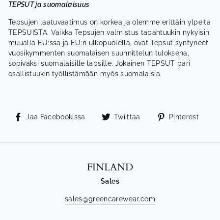
TEPSUT ja suomalaisuus
Tepsujen laatuvaatimus on
korkea ja olemme erittäin ylpeitä
TEPSUISTA. Vaikka Tepsujen valmistus tapahtuukin nykyisin
muualla EU:ssa ja EU:n ulkopuolella, ovat Tepsut syntyneet
vuosikymmenten suomalaisen
suunnittelun tuloksena,
sopivaksi suomalaisille lapsille. Jokainen TEPSUT pari
osallistuukin työllistämään myös suomalaisia.
Jaa
Tweet
Kiin
Jaa Facebookissa
Twiittaa
Pinterest
Facebookissa
Twitterissä
Pint
FINLAND
Sales
sales@greencarewear.com