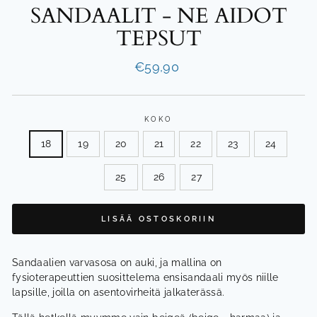
SANDAALIT - NE AIDOT
TEPSUT
Normaalihinta
€59,90
KOKO
18
19
20
21
22
23
24
25
26
27
LISÄÄ OSTOSKORIIN
Sandaalien varvasosa on auki, ja mallina on
fysioterapeuttien suosittelema ensisandaali myös niille
lapsille, joilla on asentovirheitä jalkaterässä.